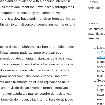
ation and an audience with a genuine interest in
Sección
helps them document their own history through their
Artículos
e together, protected by the comparative
ere is a slow but steady transition from a universe
Licencia
t history to a multiverse of competing memories and
Los autores 
están de acu
términos:
 los dalits en Maharashtra han aprendido a usar
Los a
olíticas emancipadoras, para expresar sus
de Cr
4.0 In
igualdad, documentar instancias de trato injusto,
compa
mún y compartir sus éxitos y fracasos en su lucha
recon
ido ejercer su capacidad para usar Internet y la
trabaj
 para hacer valer sus ideas y voces. Una gran
revist
Se pe
está definitivamente en el lado equivocado de la
quien
, una revisión de las diversas formas creativas en
luego 
ernet nos ayuda a pintar un cuadro de resistencia,
traba
ambién de melancolía. Internet ha sido utilizado
ejemp
instit