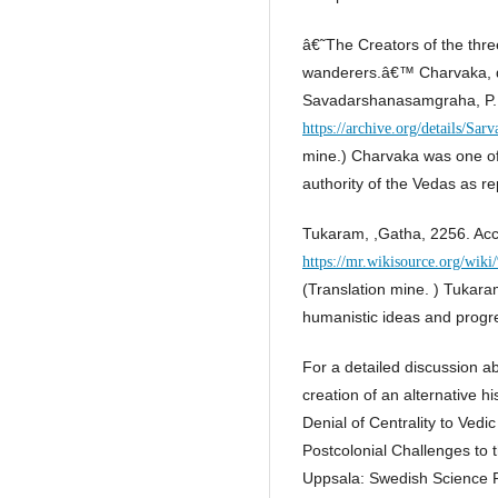
â€˜The Creators of the thre
wanderers.â€™ Charvaka,
Savadarshanasamgraha, P. 
https://archive.org/details/S
mine.) Charvaka was one of
authority of the Vedas as r
Tukaram, ,Gatha, 2256. Ac
https://mr.wikisour
(Translation mine. ) Tukar
humanistic ideas and progr
For a detailed discussion 
creation of an alternative 
Denial of Centrality to Vedic
Postcolonial Challenges to t
Uppsala: Swedish Science 