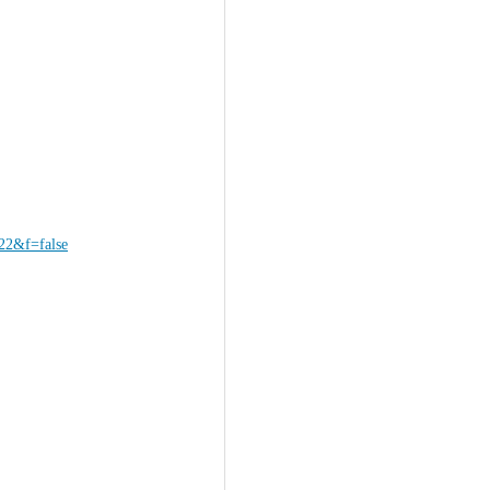
2&f=false