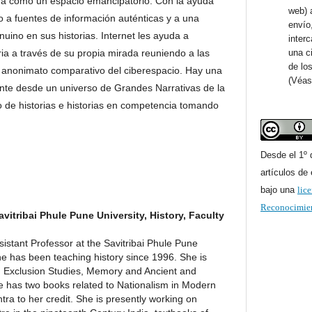
tra como un espacio emancipatorio. Con la ayuda
web) 
o a fuentes de información auténticas y a una
envío
nuino en sus historias. Internet les ayuda a
inter
ia a través de su propia mirada reuniendo a las
una c
de lo
l anonimato comparativo del ciberespacio. Hay una
(Véa
ante desde un universo de Grandes Narrativas de la
so de historias e historias en competencia tomando
Desde el 1º 
artículos de
bajo una
lic
Reconocimien
avitribai Phule Pune University, History, Faculty
stant Professor at the Savitribai Phule Pune
She has been teaching history since 1996. She is
y, Exclusion Studies, Memory and Ancient and
e has two books related to Nationalism in Modern
a to her credit. She is presently working on