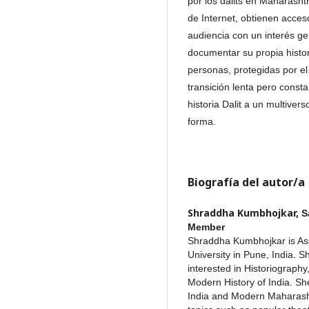
por los dalits en Maharash
de Internet, obtienen acces
audiencia con un interés ge
documentar su propia histor
personas, protegidas por e
transición lenta pero const
historia Dalit a un multiver
forma.
Biografía del autor/a
Shraddha Kumbhojkar,
S
Member
Shraddha Kumbhojkar is Assi
University in Pune, India. 
interested in Historiograph
Modern History of India. Sh
India and Modern Maharashtr