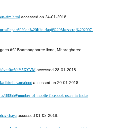
accessed on 24-01-2018.
out-aim.html
eports/Report%20on%20Khairlanji%20Massacre,%202007-
ng goes â€“ Baamnagharee livne, Mharagharee
accessed 28-01-2018.
atch?v=t0wVhY5XYVM
accessed on 20-01-2018.
kadhirnilavan/about
stics/380559/number-of-mobile-facebook-users-in-india/
accessed 01-02-2018.
bhav.chaya