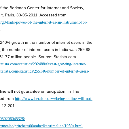
of the Berkman Center for Internet and Society,
it, Paris, 30-05-2011. Accessed from
g8-hails-power-of-the-internet-as-an-instrument-for-
.
240% growth in the number of internet users in the
, the number of internet users in India was 259.88
 331.77 million people. Source: Statista.com
atista.com/statistics/292488/fastest-growing-internet-
tatista.com/statistics/255146/number-of-internet-users-
ine will not guarantee emancipation, in The
sed from
http://www.herald.co.zw/being-online-will-not-
-12-201
20050206045328/
c/mealac/pritchett/00ambedkar/timeline/1950s.html