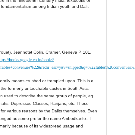
re in the nineteenth Century India, textbooks of
of fundamentalism among Indian youth and Dalit
rouet), Jeannotet Colin, Cramer, Geneva P. 101.
ttps://books.google.co.in/books?
les+convenues%22&redir_esc=y#v=snippet&q=%22fables%20convenues%2
iterally means crushed or trampled upon. This is a
 the formerly untouchable castes in South Asia.
 used to describe the same group of people, eg.
iahs, Depressed Classes, Harijans, etc. These
for various reasons by the Dalits themselves. Even
llenged as some prefer the name Ambedkarite.. I
rimarily because of its widespread usage and