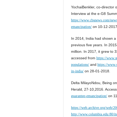
YochaiBenkler, co-director 
Interview at the e-G8 Summ
https://www.cbsnews.com/news/
on 10-12-2017
emancipation/
In 2014, India had shown a 
previous five years. In 2015
million. In 2017, it grew to
accessed from
https://www.st
and
populations/
https://www.s
on 28-01-2018.
in-india/
Delta MilayoNdou, Being onl
Herald, 27-10,2016. Acces
on 11
guarantee-emancipation/
https://web.archive.org/web/
http://www.columbia.edu:80/it