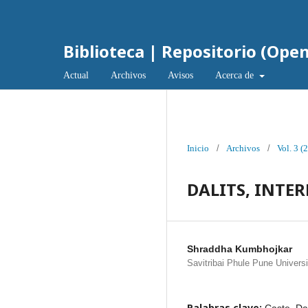
Biblioteca | Repositorio (Ope
Actual
Archivos
Avisos
Acerca de
Inicio
/
Archivos
/
Vol. 3 (
DALITS, INTE
Shraddha Kumbhojkar
Savitribai Phule Pune Univers
Palabras clave: