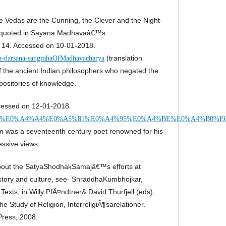
e Vedas are the Cunning, the Clever and the Night-
 quoted in Sayana Madhavaâ€™s
14. Accessed on 10-01-2018.
(translation
arva-darsana-sangrahaOfMadhavacharya
 the ancient Indian philosophers who negated the
epositories of knowledge.
cessed on 12-01-2018.
ce.org/wiki/%E0%A4%A4%E0%A5%81%E0%A4%95%E0%A4%BE%E
am was a seventeenth century poet renowned for his
essive views.
about the SatyaShodhakSamajâ€™s efforts at
history and culture, see- ShraddhaKumbhojkar,
 Texts, in Willy PfÃ¤ndtner& David Thurfjell (eds),
he Study of Religion, InterreligiÃ¶sarelationer.
Press, 2008.