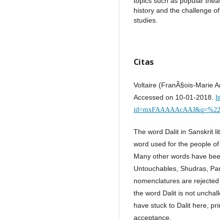
topics such as popular theat
history and the challenge 
studies.
Citas
Voltaire (FranÃ§ois-Marie A
Accessed on 10-01-2018.
h
id=mxFAAAAAcAAJ&q=%22fab
The word Dalit in Sanskrit l
word used for the people of
Many other words have been
Untouchables, Shudras, Par
nomenclatures are rejected 
the word Dalit is not uncha
have stuck to Dalit here, p
acceptance.