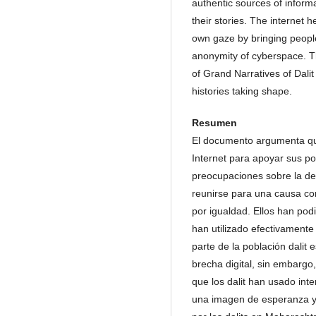
authentic sources of inform
their stories. The internet 
own gaze by bringing peopl
anonymity of cyberspace. Th
of Grand Narratives of Dali
histories taking shape.
Resumen
El documento argumenta que
Internet para apoyar sus p
preocupaciones sobre la des
reunirse para una causa co
por igualdad. Ellos han pod
han utilizado efectivamente
parte de la población dalit 
brecha digital, sin embargo
que los dalit han usado int
una imagen de esperanza y t