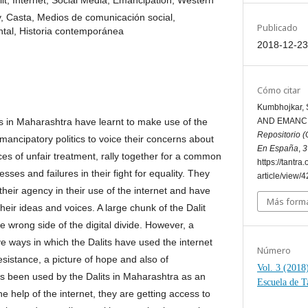
lit, Internet, Social Media, Emancipation, Western
y, Casta, Medios de comunicación social,
Publicado
ntal, Historia contemporánea
2018-12-23
Cómo citar
Kumbhojkar, 
s in Maharashtra have learnt to make use of the
AND EMANCI
Repositorio (
 emancipatory politics to voice their concerns about
En España
,
3
ces of unfair treatment, rally together for a common
https://tantra
sses and failures in their fight for equality. They
article/view/4
heir agency in their use of the internet and have
Más forma
 their ideas and voices. A large chunk of the Dalit
he wrong side of the digital divide. However, a
ve ways in which the Dalits have used the internet
Número
resistance, a picture of hope and also of
Vol. 3 (2018)
s been used by the Dalits in Maharashtra as an
Escuela de T
 help of the internet, they are getting access to