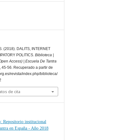
S. (2018). DALITS, INTERNET
PATORY POLITICS.
Biblioteca |
Open Access) | Escuela De Tantra
, 45-56. Recuperado a partir de
.org.es/revista/index.php/biblioteca/
2
tos de cita
: Repositorio institucional
antra en España - Año 2018