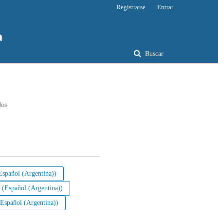
Registrarse
Entrar
a
Buscar
los
spañol (Argentina))
Español (Argentina))
spañol (Argentina))