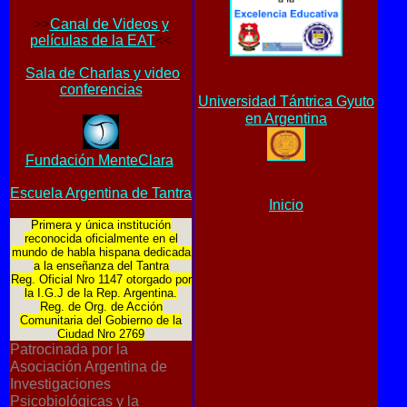
>>
Canal de Videos y
películas de la EAT
<<
Sala de Charlas y video
conferencias
Universidad Tántrica Gyuto
en Argentina
Fundación MenteClara
Escuela Argentina de Tantra
Inicio
Primera y única institución
reconocida oficialmente en el
mundo de habla hispana dedicada
a la enseñanza del Tantra
Reg. Oficial Nro 1147 otorgado por
la I.G.J de la Rep. Argentina.
Reg. de Org. de Acción
Comunitaria del Gobierno de la
Ciudad Nro 2769
Patrocinada por la
Asociación Argentina de
Investigaciones
Psicobiológicas y la