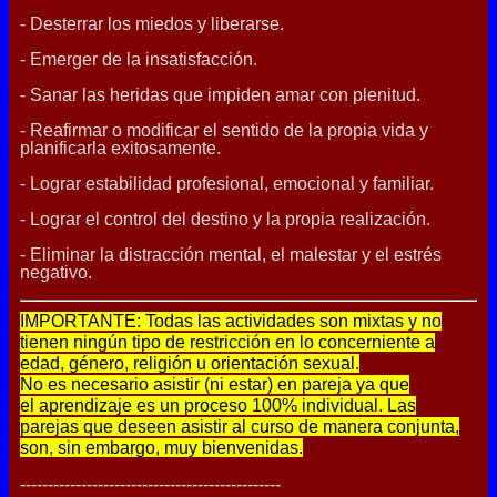
- Desterrar los miedos y liberarse.
- Emerger de la insatisfacción.
- Sanar las heridas que impiden amar con plenitud.
- Reafirmar o modificar el sentido de la propia vida y
planificarla exitosamente.
- Lograr estabilidad profesional, emocional y familiar.
- Lograr el control del destino y la propia realización.
- Eliminar la distracción mental, el malestar y el estrés
negativo.
IMPORTANTE: Todas las actividades son mixtas y no
tienen ningún tipo de restricción en lo concerniente a
edad, género, religión u orientación sexual.
No es necesario asistir (ni estar) en pareja ya que
el aprendizaje es un proceso 100% individual. Las
parejas que deseen asistir al curso de manera conjunta,
son, sin embargo, muy bienvenidas.
-----------------------------------------------